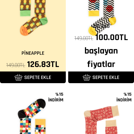
ZIG ZAG
Normal
100.00TL
149.00TL
fiyat
başlayan
PINEAPPLE
Normal
İndirimli
126.83TL
fiyatlar
149.00TL
fiyat
fiyat
SEPETE EKLE
SEPETE EKLE
%15
%15
İNDİRİM
İNDİRİM