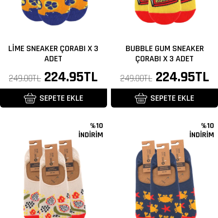
LIME SNEAKER ÇORABI X 3
BUBBLE GUM SNEAKER
ADET
ÇORABI X 3 ADET
Normal
İndirimli
224.95TL
Normal
İndirimli
224.95TL
249.00TL
249.00TL
fiyat
fiyat
fiyat
fiyat
SEPETE EKLE
SEPETE EKLE
%10
%10
İNDİRİM
İNDİRİM