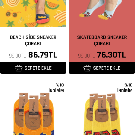
BEACH SIDE SNEAKER
SKATEBOARD SNEAKER
ÇORABI
ÇORABI
Normal
İndirimli
86.79TL
Normal
İndirimli
76.30TL
99.00TL
99.00TL
fiyat
fiyat
fiyat
fiyat
SEPETE EKLE
SEPETE EKLE
%10
%10
İNDİRİM
İNDİRİM