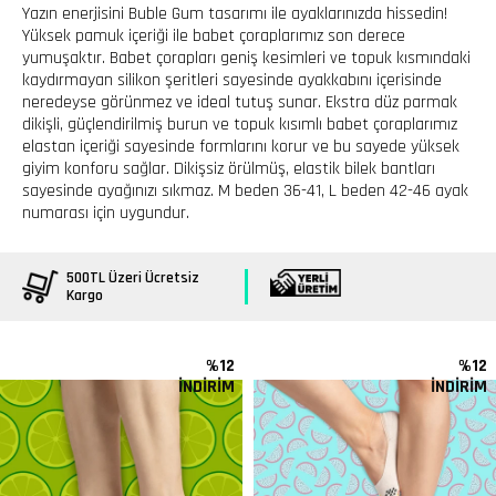
Yazın enerjisini Buble Gum tasarımı ile ayaklarınızda hissedin!
Yüksek pamuk içeriği ile babet çoraplarımız son derece
yumuşaktır. Babet çorapları geniş kesimleri ve topuk kısmındaki
kaydırmayan silikon şeritleri sayesinde ayakkabını içerisinde
neredeyse görünmez ve ideal tutuş sunar. Ekstra düz parmak
dikişli, güçlendirilmiş burun ve topuk kısımlı babet çoraplarımız
elastan içeriği sayesinde formlarını korur ve bu sayede yüksek
giyim konforu sağlar. Dikişsiz örülmüş, elastik bilek bantları
sayesinde ayağınızı sıkmaz. M beden 36-41, L beden 42-46 ayak
numarası için uygundur.
500TL Üzeri Ücretsiz
Kargo
%12
%12
İNDİRİM
İNDİRİM