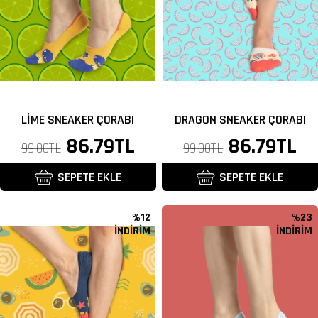
LIME SNEAKER ÇORABI
DRAGON SNEAKER ÇORABI
Normal
İndirimli
86.79TL
Normal
İndirimli
86.79TL
99.00TL
99.00TL
fiyat
fiyat
fiyat
fiyat
SEPETE EKLE
SEPETE EKLE
%12
%23
İNDİRİM
İNDİRİM