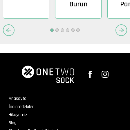
Burun
Pa
Anasayfa
İndirimdekiler
Hikayemiz
Blog