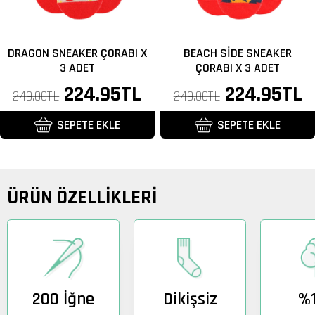
DRAGON SNEAKER ÇORABI X
BEACH SIDE SNEAKER
3 ADET
ÇORABI X 3 ADET
Normal
İndirimli
224.95TL
Normal
İndirimli
224.95TL
249.00TL
249.00TL
fiyat
fiyat
fiyat
fiyat
SEPETE EKLE
SEPETE EKLE
ÜRÜN ÖZELLİKLERİ
200 İğne
Dikişsiz
%